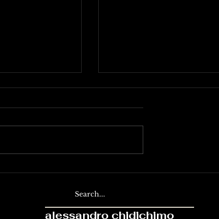
nvera
Anche di questo dobbiam
parlare
alessandro chidichimo