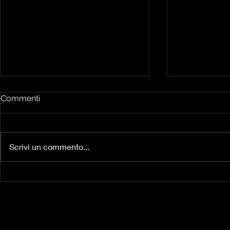
Commenti
Scrivi un commento...
Vivere a Va
Noi e l’intelligenza artificiale,
o dei prompts per gli esseri
umani