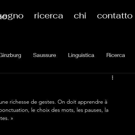
segno
ricerca
chi
contatto
mo
Ginzburg
Saussure
Linguistica
Ricerca
Attualità
Arendt
Libertà
Migrant
Calab
rs une richesse de gestes. On doit apprendre à 
Zombie
Fenoglio
Ricerca
Appunti
 ponctuation, le choix des mots, les pauses, la 
es. » 
Retrouvailles
Liste