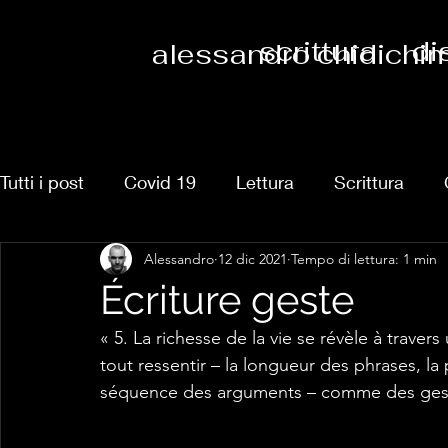
scrittura
di
alessandro chidichi
Tutti i post
Covid 19
Lettura
Scrittura
Alessandro
12 dic 2021
Tempo di lettura: 1 min
Benveniste
Enrico Matteo
Academia
Écriture geste
« 5. La richesse de la vie se révèle à trave
Svizzera
Marx
Capitalism
Journal
tout ressentir – la longueur des phrases, la
séquence des arguments – comme des gest
Nietzsche
Teatro
Racconto
Violenza