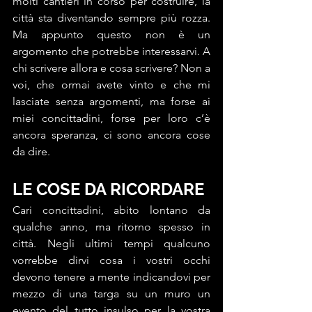
molti cantieri in corso per costruire, la 
città sta diventando sempre più rozza. 
Ma appunto questo non è un 
argomento che potrebbe interessarvi. A 
chi scrivere allora e cosa scrivere? Non a 
voi, che ormai avete vinto e che mi 
lasciate senza argomenti, ma forse ai 
miei concittadini, forse per loro c’è 
ancora speranza, ci sono ancora cose 
da dire.
LE COSE DA RICORDARE 
Cari concittadini, abito lontano da 
qualche anno, ma ritorno spesso in 
città. Negli ultimi tempi qualcuno 
vorrebbe dirvi cosa i vostri occhi 
devono tenere a mente indicandovi per 
mezzo di una targa su un muro un 
evento del tutto insulso per la vostra 