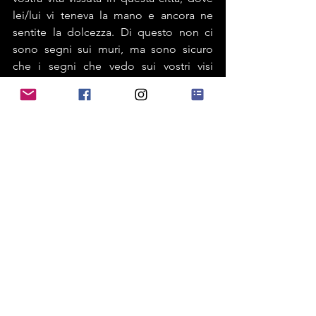
lei/lui vi teneva la mano e ancora ne 
sentite la dolcezza. Di questo non ci 
sono segni sui muri, ma sono sicuro 
che i segni che vedo sui vostri visi 
hanno a che fare con tutto ciò che è 
successo per queste strade. Direte 
retorica, dico rispetto. Dovremmo 
pretendere rispetto per questa città che 
è la scenografia della nostra memoria e 
dove preferiremmo vedere targhe dove 
ci sia scritto: 
“In questa strada Mario ha incontrato 
Francesca per la prima volta. Hanno 
abitato nella nostra città per tutta la vita. 
Si sono amati, hanno avuto tre figli.” 
“Qui Luca, che aveva 8 anni, ha 